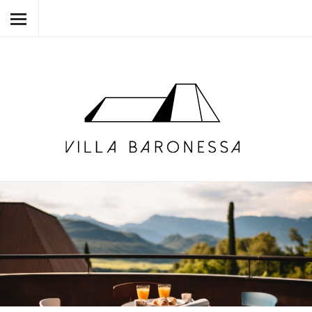
HOME
VILLA BARONESSA
VILLA BARONESSINA
UMGEBUNG
ART & CO.
KONTAKT
DE
IT
EN